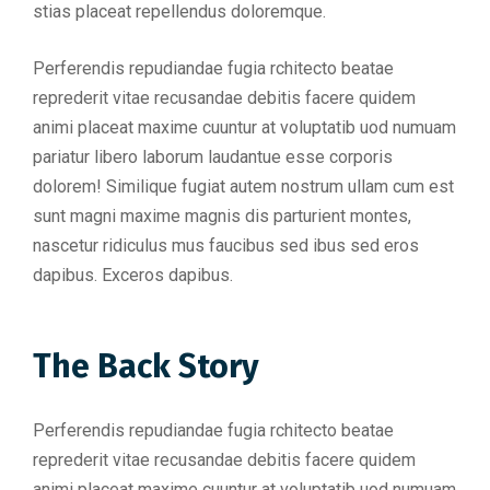
stias placeat repellendus doloremque.
Perferendis repudiandae fugia rchitecto beatae
reprederit vitae recusandae debitis facere quidem
animi placeat maxime cuuntur at voluptatib uod numuam
pariatur libero laborum laudantue esse corporis
dolorem! Similique fugiat autem nostrum ullam cum est
sunt magni maxime magnis dis parturient montes,
nascetur ridiculus mus faucibus sed ibus sed eros
dapibus. Exceros dapibus.
The Back Story
Perferendis repudiandae fugia rchitecto beatae
reprederit vitae recusandae debitis facere quidem
animi placeat maxime cuuntur at voluptatib uod numuam