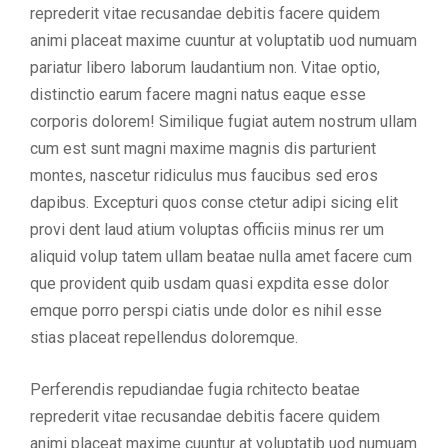
reprederit vitae recusandae debitis facere quidem
animi placeat maxime cuuntur at voluptatib uod numuam
pariatur libero laborum laudantium non. Vitae optio,
distinctio earum facere magni natus eaque esse
corporis dolorem! Similique fugiat autem nostrum ullam
cum est sunt magni maxime magnis dis parturient
montes, nascetur ridiculus mus faucibus sed eros
dapibus. Excepturi quos conse ctetur adipi sicing elit
provi dent laud atium voluptas officiis minus rer um
aliquid volup tatem ullam beatae nulla amet facere cum
que provident quib usdam quasi expdita esse dolor
emque porro perspi ciatis unde dolor es nihil esse
stias placeat repellendus doloremque.
Perferendis repudiandae fugia rchitecto beatae
reprederit vitae recusandae debitis facere quidem
animi placeat maxime cuuntur at voluptatib uod numuam