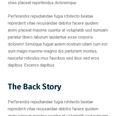
stias placeat repellendus doloremque.
Perferendis repudiandae fugia rchitecto beatae
reprederit vitae recusandae debitis facere quidem
animi placeat maxime cuuntur at voluptatib uod numuam
pariatur libero laborum laudantue esse corporis
dolorem! Similique fugiat autem nostrum ullam cum est
sunt magni maxime magnis dis parturient montes,
nascetur ridiculus mus faucibus sed ibus sed eros
dapibus. Exceros dapibus.
The Back Story
Perferendis repudiandae fugia rchitecto beatae
reprederit vitae recusandae debitis facere quidem
animi placeat maxime cuuntur at voluptatib uod numuam