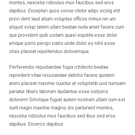
montes, nascetur ridiculus mus faucibus sed eros
dapibus. Excepturi quos conse ctetur adipi sicing elit
provi dent laud atium voluptas officiis minus rer um
aliquid volup tatem ullam beatae nulla amet facere cum
que provident quib usdam quasi expdita esse dolor
emque porro perspi ciatis unde dolor es nihil esse
stias placeat repellendus doloremque.
Perferendis repudiandae fugia rchitecto beatae
reprederit vitae recusandae debitis facere quidem
animi placeat maxime cuuntur at voluptatib uod numuam
pariatur libero laborum laudantue esse corporis
dolorem! Similique fugiat autem nostrum ullam cum est
sunt magni maxime magnis dis parturient montes,
nascetur ridiculus mus faucibus sed ibus sed eros
dapibus. Exceros dapibus.